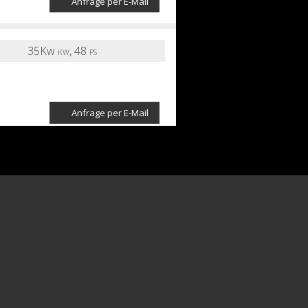
Anfrage per E-Mail
35Kw
,
48
KW
PS
Anfrage per E-Mail
70Kw
,
96
KW
PS
U 4/2026 Mit neu HU/AU und
Anfrage per E-Mail
78Kw
,
107
KW
PS