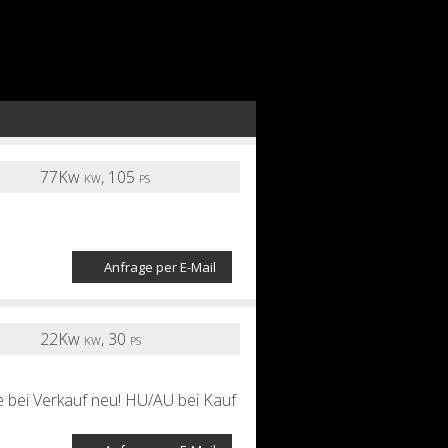
77Kw
,
105
KW
PS
Anfrage per E-Mail
22Kw
,
30
KW
PS
e bei Verkauf neu! HU/AU bei Kauf