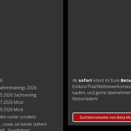
26
Ab
sofort
könnt ihr Eure
Beta
Enduro/Trial/Wettbewerbsmasc
fahrertrainings 2026:
kaufen, und gerne übernehmen 
05.2026 Sachsenring
Motorrädern!
07.2026 Most
09.2026 Most
tte runter scrollen).
ZurInternetseite von Beta Mo
 sowie sie bereit stehen!
ff: „Sportfahrer“