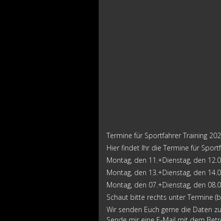
Termine für Sportfahrer Training 20
Hier findet Ihr die Termine für Sport
Montag, den 11.+Dienstag, den 12.
Montag, den 13.+Dienstag, den 14.
Montag, den 07.+Dienstag, den 08.
Schaut bitte rechts unter Termine (bi
Wir senden Euch gerne die Daten zu,
Sende mir eine E-Mail mit dem Betre