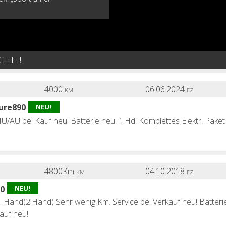
CHTE!
4000
06.06.2024
KM
EZ
ure890
NEU!
/AU bei Kauf neu! Batterie neu! 1.Hd. Komplettes Elektr. Paket
4800Km
04.10.2018
KM
EZ
50
NEU!
. Hand(2.Hand) Sehr wenig Km. Service bei Verkauf neu! Batteri
auf neu!