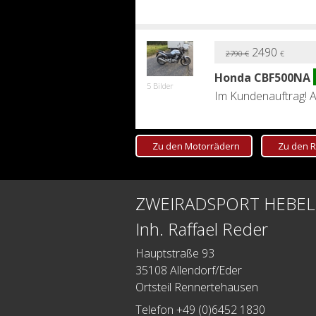
2490
2790
€
€
Honda CBF500NA
5 Bilder
Im Kundenauftrag! A
Zu den Motorrädern
Zu den R
8990
9690
€
€
5 Bilder
Honda CRF1000A
ZWEIRADSPORT HEBEL
Öhlins Federbein S
Inh. Raffael Reder
Inspektion 8990,00€
Hauptstraße 93
35108 Allendorf/Eder
Ortsteil Rennertehausen
6990
7990
€
€
Telefon +49 (0)6452 1830