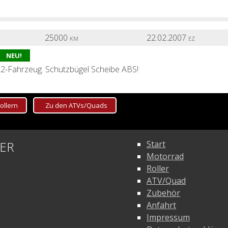
25000
22.02.2007
KM
EZ
NEU!
2-Fahrzeug. Schutzbügel Scheibe ABS!
ollern
Zu den ATVs/Quads
31900
14.04.2018
KM
EZ
NEU!
ER
Start
W-Motech Koffersatz Tankrucksack Hauptständer Windschild H
Motorrad
Roller
ATV/Quad
Zubehör
Anfahrt
11000
09.10.2014
KM
EZ
Impressum