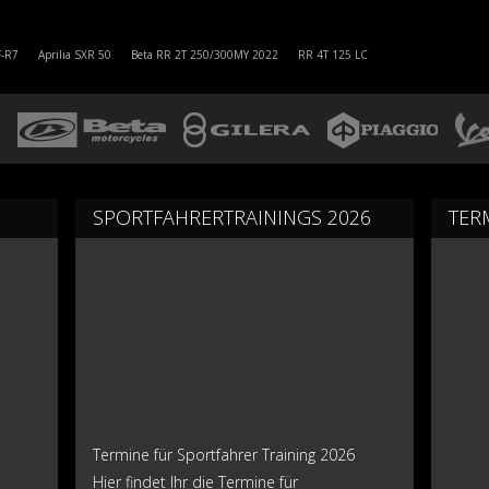
F-R7
Aprilia SXR 50
Beta RR 2T 250/300MY 2022
RR 4T 125 LC
SPORTFAHRERTRAININGS 2026
TER
Termine für Sportfahrer Training 2026
Hier findet Ihr die Termine für