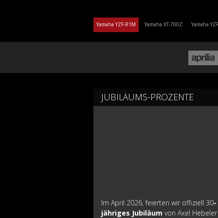
Yamaha YZF-R1M
Yamaha XT-700Z
Yamaha YZ
JUBILÄUMS-PROZENTE
Im April 2026, feierten wir offiziell 30
-
jähriges Jubiläum
von Axel Hebeler