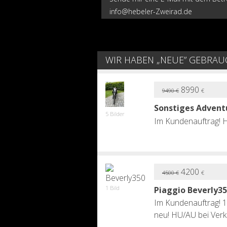
info@hebeler-Zweirad.de
WIR HABEN „NEUE” GEBRAU
8990
9490
€
€
Sonstiges Advent
5 Bilder
Im Kundenauftrag! HU
4200
4500
€
€
1 Bild
Piaggio Beverly3
Im Kundenauftrag! 1
neu! HU/AU bei Verk