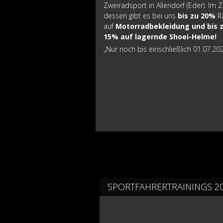
Zweiradsport in Allendorf (Eder). Im 
dessen gibt es bei uns
bis zu 20%
R
auf
Motorradbekleidung und bis 
15% auf lagernde Shoei-Helme!
„Nur noch bis einschließlich 01.07.2026
SPORTFAHRERTRAININGS 2