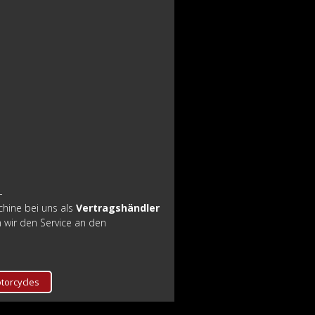
-
hine bei uns als
Vertragshändler
wir den Service an den
torcycles