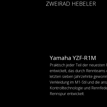
ZWEIRAD HEBELER
Skip
to
content
Yamaha YZF-R1M
Praktisch jeder Teil der neueste
entwickelt, das durch Rennteams
letzten sieben Jahrzehnte gewon
Verkleidung im M1-Stil und die an
Kontrolltechnologie und Rennfed
Rennspur entwickelt.